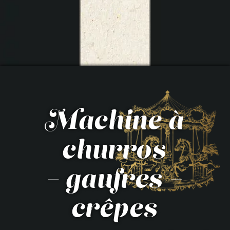
Machine à
churros
– gaufres –
crêpes