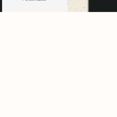
location carrousel près
de Mont-de-Marsan
Location carrousel à Mont-de-
Marsan
Si vous recherchez une location de carrousel à Mont-
de-Marsan pour animer vos événements, ne cherchez
pas plus loin. Bruch Daisy est l'entreprise qu'il vous faut.
Avec une expertise reconnue dans le domaine de
l'animation et des loisirs, Bruch Daisy propose des
carrousels de qualité pour divertir petits et grands lors