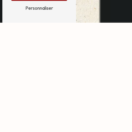
Personnaliser
animation événement
entreprise près de
Mérignac
Animation événement entreprise à
Mérignac : Des services de qualité
avec Bruch Daisy
Vous recherchez une animation événementielle
originale et divertissante pour votre entreprise à
Mérignac ? Bruch Daisy est là pour répondre à vos