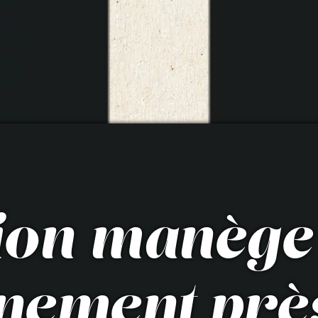
tion manège
nement prè