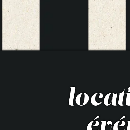
loca
évé