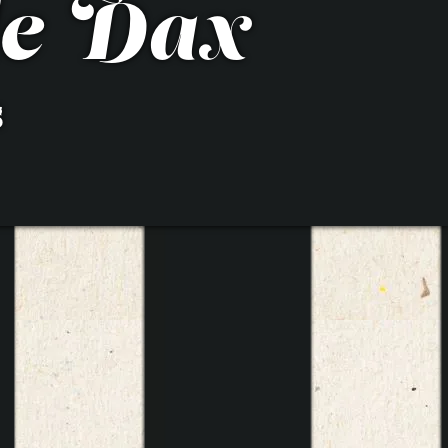
de Dax
s